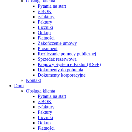
Obsługa klienta
Pytania na start
e-BOK
e-faktury
Faktury
Liczniki
Odkup
Płatności
Zakończenie umowy
Prosument
Rozliczanie pomocy publicznej
Sprzedaż rezerwowa
Krajowy System e-Faktur (KSeF)
Dokumenty do pobrania
Dokumenty korporacyjne
Kontakt
Dom
Obsługa klienta
Pytania na start
e-BOK
e-faktury
Faktury
Liczniki
Odkup
Płatności