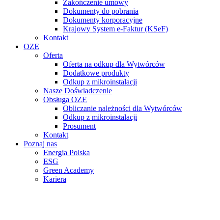
Zakończenie umowy
Dokumenty do pobrania
Dokumenty korporacyjne
Krajowy System e-Faktur (KSeF)
Kontakt
OZE
Oferta
Oferta na odkup dla Wytwórców
Dodatkowe produkty
Odkup z mikroinstalacji
Nasze Doświadczenie
Obsługa OZE
Obliczanie należności dla Wytwórców
Odkup z mikroinstalacji
Prosument
Kontakt
Poznaj nas
Energia Polska
ESG
Green Academy
Kariera