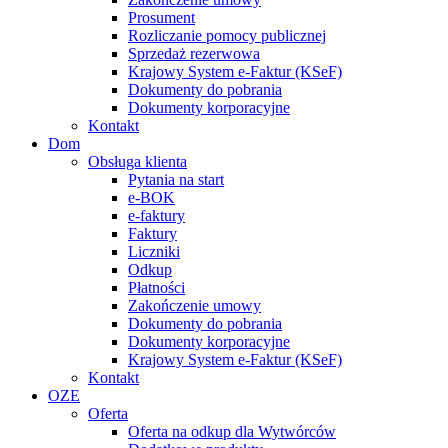
Prosument
Rozliczanie pomocy publicznej
Sprzedaż rezerwowa
Krajowy System e-Faktur (KSeF)
Dokumenty do pobrania
Dokumenty korporacyjne
Kontakt
Dom
Obsługa klienta
Pytania na start
e-BOK
e-faktury
Faktury
Liczniki
Odkup
Płatności
Zakończenie umowy
Dokumenty do pobrania
Dokumenty korporacyjne
Krajowy System e-Faktur (KSeF)
Kontakt
OZE
Oferta
Oferta na odkup dla Wytwórców