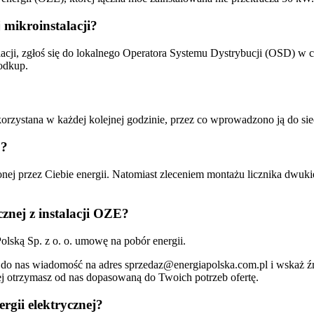
j mikroinstalacji?
ji, zgłoś się do lokalnego Operatora Systemu Dystrybucji (OSD) w ce
odkup.
orzystana w każdej kolejnej godzinie, przez co wprowadzono ją do sie
 ?
onej przez Ciebie energii. Natomiast zleceniem montażu licznika dwu
nej z instalacji OZE?
Polską Sp. z o. o. umowę na pobór energii.
j do nas wiadomość na adres sprzedaz@energiapolska.com.pl i wskaż źr
j otrzymasz od nas dopasowaną do Twoich potrzeb ofertę.
rgii elektrycznej?