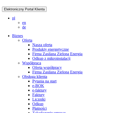
Elektroniczny Portal Klienta
pl
en
de
Biznes
Oferta
Nasza oferta
Produkty energetyczne
Firma Zasilana Zieloną Energią
Odkup z mikroinstalacji
Współpraca
Oferta współpracy
Firma Zasilana Zieloną Energią
Obsługa klienta
Pytania na start
e-BOK
e-faktury
Faktury
Liczniki
Odkup
Płatności
Zakończenie umowy