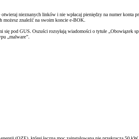
e otwieraj nieznanych linków i nie wpłacaj pieniędzy na numer konta
ach możesz znaleźć na swoim koncie e-BOK.
i się pod GUS. Oszuści rozsyłają wiadomości o tytule „Obowiązek sp
ypu „malware”.
a energii (OZE), której łączna moc zainstalowana nie przekracza 50 kW.