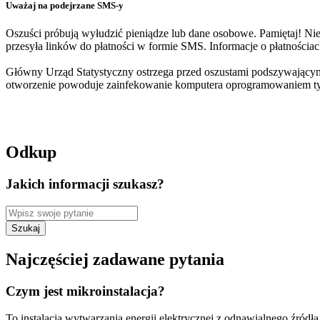
Uważaj na podejrzane SMS-y
Oszuści próbują wyłudzić pieniądze lub dane osobowe. Pamiętaj! Ni
przesyła linków do płatności w formie SMS. Informacje o płatności
Główny Urząd Statystyczny ostrzega przed oszustami podszywającym
otworzenie powoduje zainfekowanie komputera oprogramowaniem t
Odkup
Jakich informacji szukasz?
Szukaj
Najczęściej zadawane pytania
Czym jest mikroinstalacja?
To instalacja wytwarzania energii elektrycznej z odnawialnego źródł