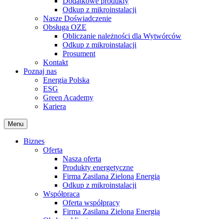
Dodatkowe produkty
Odkup z mikroinstalacji
Nasze Doświadczenie
Obsługa OZE
Obliczanie należności dla Wytwórców
Odkup z mikroinstalacji
Prosument
Kontakt
Poznaj nas
Energia Polska
ESG
Green Academy
Kariera
Menu
Biznes
Oferta
Nasza oferta
Produkty energetyczne
Firma Zasilana Zieloną Energią
Odkup z mikroinstalacji
Współpraca
Oferta współpracy
Firma Zasilana Zieloną Energią