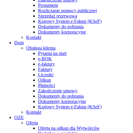
Prosument
Rozliczanie pomocy publicznej
Sprzedaż rezerwowa
Krajowy System e-Faktur (KSeF)
Dokumenty do pobrania
Dokumenty korporacyjne
Kontakt
Dom
Obsługa klienta
Pytania na start
e-BOK
e-faktury
Faktury
Liczniki
Odkup
Płatności
Zakończenie umowy
Dokumenty do pobrania
Dokumenty korporacyjne
Krajowy System e-Faktur (KSeF)
Kontakt
OZE
Oferta
Oferta na odkup dla Wytwórców