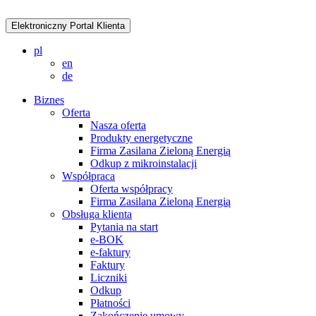
Elektroniczny Portal Klienta
pl
en
de
Biznes
Oferta
Nasza oferta
Produkty energetyczne
Firma Zasilana Zieloną Energią
Odkup z mikroinstalacji
Współpraca
Oferta współpracy
Firma Zasilana Zieloną Energią
Obsługa klienta
Pytania na start
e-BOK
e-faktury
Faktury
Liczniki
Odkup
Płatności
Zakończenie umowy