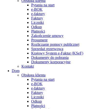
Obsługa klienta
Pytania na start
e-BOK
e-faktury
Faktury
Liczniki
Odkup
Płatności
Zakończenie umowy
Prosument
Rozliczanie pomocy publicznej
Sprzedaż rezerwowa
Krajowy System e-Faktur (KSeF)
Dokumenty do pobrania
Dokumenty korporacyjne
Kontakt
Dom
Obsługa klienta
Pytania na start
e-BOK
e-faktury
Faktury
Liczniki
Odkup
Płatności