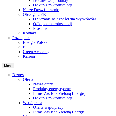
Dodatkowe produkty
Odkup z mikroinstalacji
Nasze Doświadczenie
Obsługa OZE
Obliczanie należności dla Wytwórców
Odkup z mikroinstalacji
Prosument
Kontakt
Poznaj nas
Energia Polska
ESG
Green Academy
Kariera
Menu
Biznes
Oferta
Nasza oferta
Produkty energetyczne
Firma Zasilana Zieloną Energią
Odkup z mikroinstalacji
Współpraca
Oferta współpracy
Firma Zasilana Zieloną Energią