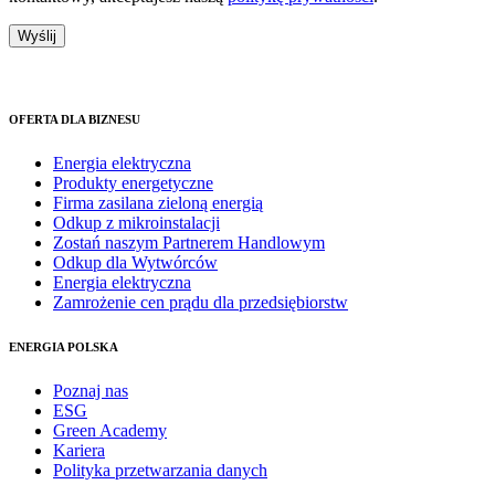
OFERTA DLA BIZNESU
Energia elektryczna
Produkty energetyczne
Firma zasilana zieloną energią
Odkup z mikroinstalacji
Zostań naszym Partnerem Handlowym
Odkup dla Wytwórców
Energia elektryczna
Zamrożenie cen prądu dla przedsiębiorstw
ENERGIA POLSKA
Poznaj nas
ESG
Green Academy
Kariera
Polityka przetwarzania danych