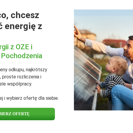
o, chcesz
 energię z
gii z OZE i
 Pochodzenia
eny odkupu, najkrótszy
 proste rozliczenia i
ele współpracy.
j i wybierz ofertę dla siebie.
IERZ OFERTĘ