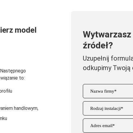
bierz model
Wytwarzasz 
źródeł?
Uzupełnij formula
odkupimy Twoją 
a Następnego
wiązanie to:
rofilu
owaniem handlowym,
ynku