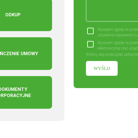
ODKUP
Wyrażam zgodę na przet
udzielenia odpowiedzi lu
Wyrażam zgodę na przek
elektronicznej oraz urzą
ŃCZENIE UMOWY
postanowieniami ustawy z
[Kliknij, aby przeczytać pełną tr
ustawy z dnia 16 lipca 
formularz kontaktowy, a
DOKUMENTY
ORPORACYJNE