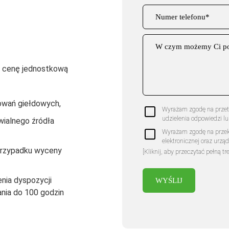
ą cenę jednostkową
owań giełdowych,
Wyrażam zgodę na przet
udzielenia odpowiedzi lu
wialnego źródła
Wyrażam zgodę na przek
elektronicznej oraz urzą
przypadku wyceny
postanowieniami ustawy z
[Kliknij, aby przeczytać pełną tr
ustawy z dnia 16 lipca 
formularz kontaktowy, a
nia dyspozycji
ania do 100 godzin