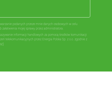
warzanie podanych przeze mnie danych osobowych w celu
b załatwienia mojej sprawy przez administratora.
azywanie informacji handlowych za pomocą środków komunikacji
dzeń telekomunikacyjnych przez Energia Polska Sp. z o.o. zgodnie z
 dnia 18 lipca 2002 r. o świadczeniu usług drogą elektroniczną oraz
eść]
2004r. Prawo telekomunikacyjne. Wysyłając wiadomość poprzez
kceptujesz naszą
politykę prywatności
.