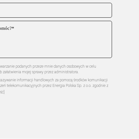
warzanie podanych przeze mnie danych osobowych w celu
b załatwienia mojej sprawy przez administratora.
azywanie informacji handlowych za pomocą środków komunikacji
dzeń telekomunikacyjnych przez Energia Polska Sp. z o.o. zgodnie z
 dnia 18 lipca 2002 r. o świadczeniu usług drogą elektroniczną oraz
eść]
2004r. Prawo telekomunikacyjne. Wysyłając wiadomość poprzez
kceptujesz naszą
politykę prywatności
.