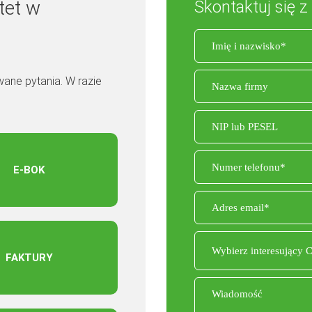
tet w
Skontaktuj się z
wane pytania. W razie
E-BOK
FAKTURY