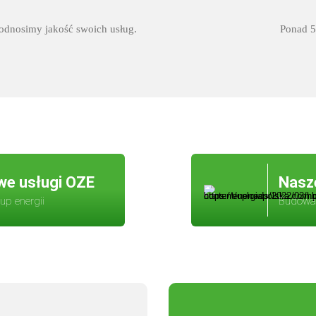
odnosimy jakość swoich usług.
Ponad 5
e usługi OZE
Nasz
up energii
Budowan