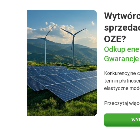
Wytwórc
sprzedać
OZE?
Odkup ener
Gwarancje
Konkurencyjne c
termin płatności,
elastyczne mod
Przeczytaj więce
WYB