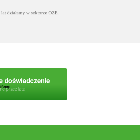
 lat działamy w sektorze OZE.
e doświadczenie
e przez lata