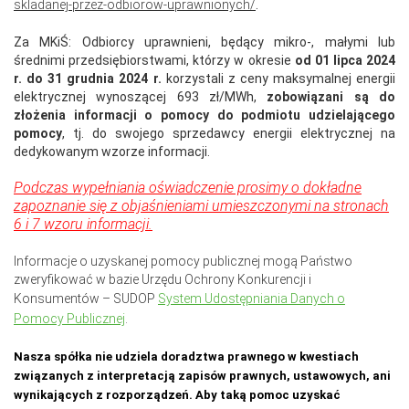
skladanej-przez-odbiorow-uprawnionych/
.
Za MKiŚ: Odbiorcy uprawnieni, będący mikro-, małymi lub
średnimi przedsiębiorstwami, którzy w okresie
od 01 lipca 2024
r. do 31 grudnia 2024 r.
korzystali z ceny maksymalnej energii
elektrycznej wynoszącej 693 zł/MWh,
zobowiązani są do
złożenia informacji o pomocy do podmiotu udzielającego
pomocy
, tj. do swojego sprzedawcy energii elektrycznej na
dedykowanym wzorze informacji.
Podczas wypełniania oświadczenie prosimy o dokładne
zapoznanie się z objaśnieniami umieszczonymi na stronach
6 i 7 wzoru informacji.
Informacje o uzyskanej pomocy publicznej mogą Państwo
zweryfikować w bazie Urzędu Ochrony Konkurencji i
Konsumentów – SUDOP
System Udostępniania Danych o
Pomocy Publicznej
.
Nasza spółka nie udziela doradztwa prawnego w kwestiach
związanych z interpretacją zapisów prawnych, ustawowych, ani
wynikających z rozporządzeń. Aby taką pomoc uzyskać