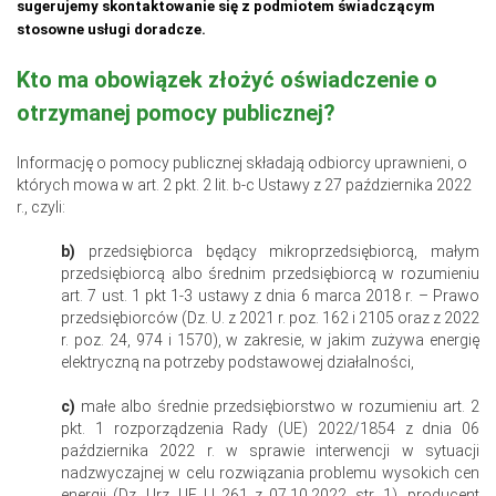
sugerujemy skontaktowanie się z podmiotem świadczącym
stosowne usługi doradcze.
Kto ma obowiązek złożyć oświadczenie o
otrzymanej pomocy publicznej?
Informację o pomocy publicznej składają odbiorcy uprawnieni, o
których mowa w art. 2 pkt. 2 lit. b-c Ustawy z 27 października 2022
r., czyli:
b)
przedsiębiorca będący mikroprzedsiębiorcą, małym
przedsiębiorcą albo średnim przedsiębiorcą w rozumieniu
art. 7 ust. 1 pkt 1-3 ustawy z dnia 6 marca 2018 r. – Prawo
przedsiębiorców (Dz. U. z 2021 r. poz. 162 i 2105 oraz z 2022
r. poz. 24, 974 i 1570), w zakresie, w jakim zużywa energię
elektryczną na potrzeby podstawowej działalności,
c)
małe albo średnie przedsiębiorstwo w rozumieniu art. 2
pkt. 1 rozporządzenia Rady (UE) 2022/1854 z dnia 06
października 2022 r. w sprawie interwencji w sytuacji
nadzwyczajnej w celu rozwiązania problemu wysokich cen
energii (Dz. Urz. UE LI 261 z 07.10.2022, str. 1), producent