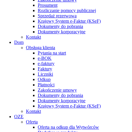
Prosument
Rozliczanie pomocy publicznej
Sprzedaż rezerwowa
Krajowy System e-Faktur (KSeF)
Dokumenty do pobrania
Dokumenty korporacyjne
Kontakt
Dom
Obsługa klienta
Pytania na start
e-BOK
e-faktury
Faktury
Liczniki
Odkup
Płatności
Zakończenie umowy
Dokumenty do pobrania
Dokumenty korporacyjne
Krajowy System e-Faktur (KSeF)
Kontakt
OZE
Oferta
Oferta na odkup dla Wytwórców