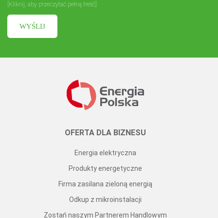
przez Energia Polska Sp. z o.o. zgodnie z postanowieniami ustawy z
[Kliknij, aby przeczytać pełną treść]
dnia 18 lipca 2002 r. o świadczeniu usług drogą elektroniczną oraz
ustawy z dnia 16 lipca 2004r. Prawo telekomunikacyjne. Wysyłając
wiadomość poprzez formularz kontaktowy, akceptujesz naszą
politykę
prywatności
.
OFERTA DLA BIZNESU
Energia elektryczna
Produkty energetyczne
Firma zasilana zieloną energią
Odkup z mikroinstalacji
Zostań naszym Partnerem Handlowym