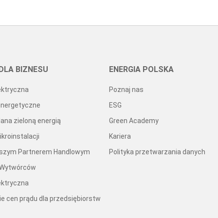
DLA BIZNESU
ENERGIA POLSKA
ektryczna
Poznaj nas
energetyczne
ESG
lana zieloną energią
Green Academy
kroinstalacji
Kariera
aszym Partnerem Handlowym
Polityka przetwarzania danych
 Wytwórców
ektryczna
e cen prądu dla przedsiębiorstw