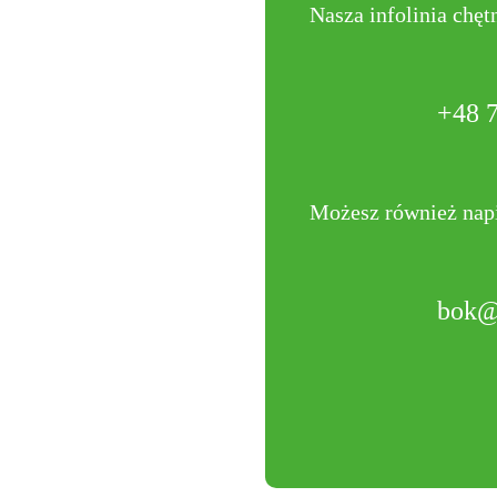
Nasza infolinia chę
+48 7
Możesz również napi
bok@