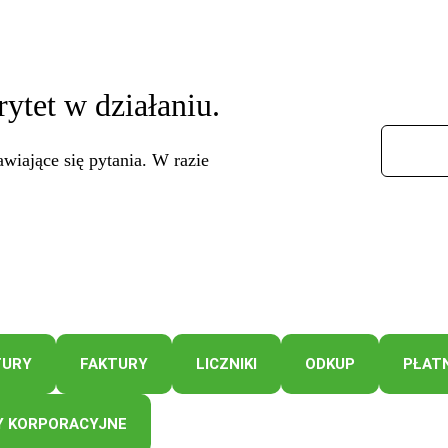
rytet w działaniu.
awiające się pytania. W razie
TURY
FAKTURY
LICZNIKI
ODKUP
PŁAT
 KORPORACYJNE