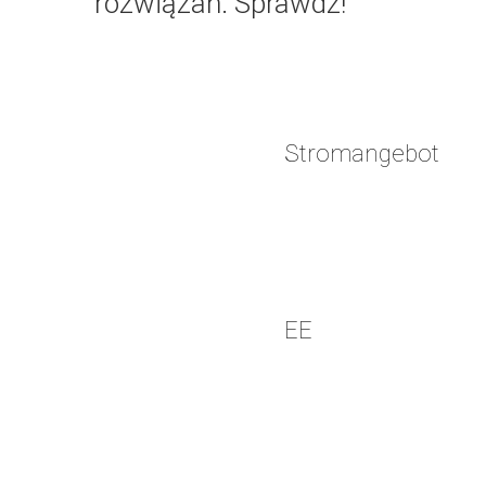
rozwiązań. Sprawdź!
1
Stromangebot
2
EE