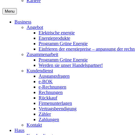
Kariere
Menu
Business
Angebot
Elektrische energie
Energieprodukte
Programm Grüne Energie
Einfrieren der energiepreise – anpassung der rech
Zusammenarbeit
Programm Grüne Energie
Werden sie unser Handelspartner!
Kundendienst
Ausgangsfragen
e-BOK
e-Rechnungen
Rechnungen
Rückkauf
Firmenunterlagen
Vertragsbeendigung
Zähler
Zahlungen
Kontakt
Haus