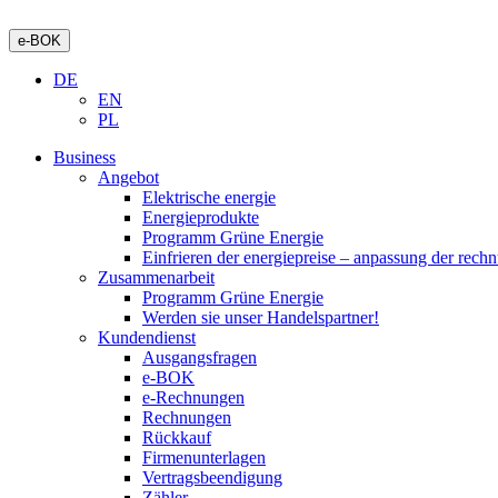
e-BOK
DE
EN
PL
Business
Angebot
Elektrische energie
Energieprodukte
Programm Grüne Energie
Einfrieren der energiepreise – anpassung der rech
Zusammenarbeit
Programm Grüne Energie
Werden sie unser Handelspartner!
Kundendienst
Ausgangsfragen
e-BOK
e-Rechnungen
Rechnungen
Rückkauf
Firmenunterlagen
Vertragsbeendigung
Zähler