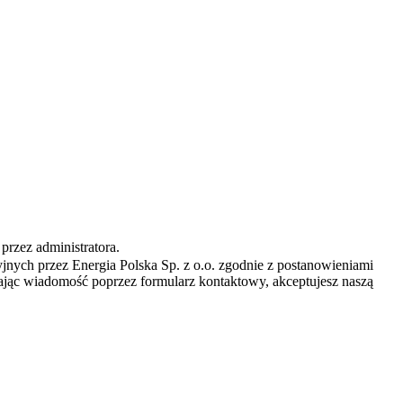
rzez administratora.
nych przez Energia Polska Sp. z o.o. zgodnie z postanowieniami
yłając wiadomość poprzez formularz kontaktowy, akceptujesz naszą