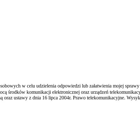
bowych w celu udzielenia odpowiedzi lub załatwienia mojej sprawy p
ą środków komunikacji elektronicznej oraz urządzeń telekomunikacyj
czną oraz ustawy z dnia 16 lipca 2004r. Prawo telekomunikacyjne. Wys