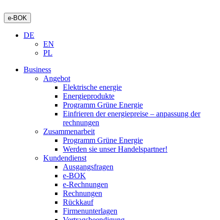
e-BOK
DE
EN
PL
Business
Angebot
Elektrische energie
Energieprodukte
Programm Grüne Energie
Einfrieren der energiepreise – anpassung der
rechnungen
Zusammenarbeit
Programm Grüne Energie
Werden sie unser Handelspartner!
Kundendienst
Ausgangsfragen
e-BOK
e-Rechnungen
Rechnungen
Rückkauf
Firmenunterlagen
Vertragsbeendigung