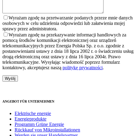
Wyrażam zgodę na przetwarzanie podanych przeze mnie danych
osobowych w celu udzielenia odpowiedzi lub załatwienia mojej
sprawy przez administratora.
Wyrażam zgodę na przekazywanie informacji handlowych za
pomocą środków komunikacji elektronicznej oraz urządzeń
telekomunikacyjnych przez Energia Polska Sp. z o.o. zgodnie z
postanowieniami ustawy z dnia 18 lipca 2002 r. o świadczeniu usług
drogą elektroniczną oraz ustawy z dnia 16 lipca 2004r. Prawo
telekomunikacyjne. Wysyłając wiadomość poprzez formularz
kontaktowy, akceptujesz naszą
politykę prywatności
.
ANGEBOT FÜR UNTERNEHMEN
Elektrische energie
Energieprodukte
Programm Grüne Energie
Rückkauf von Mikroinstallationen
Werden sie unser Handelspartner