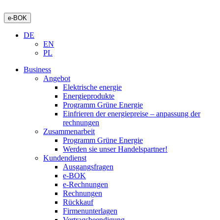
e-BOK
DE
EN
PL
Business
Angebot
Elektrische energie
Energieprodukte
Programm Grüne Energie
Einfrieren der energiepreise – anpassung der
rechnungen
Zusammenarbeit
Programm Grüne Energie
Werden sie unser Handelspartner!
Kundendienst
Ausgangsfragen
e-BOK
e-Rechnungen
Rechnungen
Rückkauf
Firmenunterlagen
Vertragsbeendigung